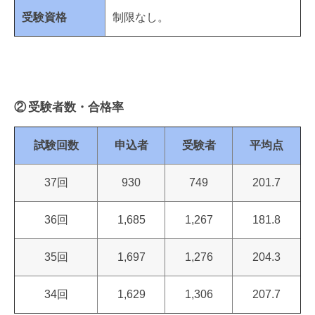
受験資格
制限なし。
② 受験者数・合格率
試験回数
申込者
受験者
平均点
37回
930
749
201.7
36回
1,685
1,267
181.8
35回
1,697
1,276
204.3
34回
1,629
1,306
207.7