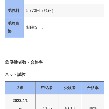
受験料
5,770円（税込）
受験資
制限なし。
格
② 受験者数・合格率
ネット試験
2級
申込者
受験者
合格率
2023/4/1
～
7,165
6,613
49%