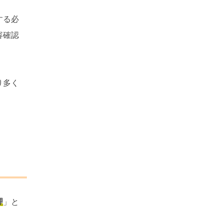
する必
容確認
り多く
理
」と