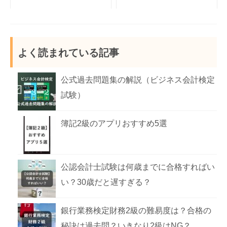
経理を税理士に任
経理はAIでなくな
せない方がいい4
る！？人工知能に
経理がフリーラン
転職サイト
つの理由
負けないために
スになるのは可
SYNCAの3つの特
は？？
能？押さえるべき
徴！ベンチャー管
よく読まれている記事
ポイントは？
理部門のメリデメ
とは？
公式過去問題集の解説（ビジネス会計検定
試験）
簿記2級のアプリおすすめ5選
公認会計士試験は何歳までに合格すればい
い？30歳だと遅すぎる？
銀行業務検定財務2級の難易度は？合格の
秘訣は過去問？いきなり2級はNG？