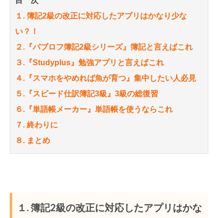
目 次
１. 簿記2級の改正に対応したアプリはかなり少な
い？！
２.『パブロフ簿記2級シリーズ』簿記と言えばこれ
３.『Studyplus』勉強アプリと言えばこれ
４.『スマホをやめれば魚が育つ』集中したい人必見
５.『スピード仕訳簿記3級』3級の総復習
６.『単語帳メーカー』単語帳を使うならこれ
７. 終わりに
８. まとめ
１. 簿記2級の改正に対応したアプリはかな