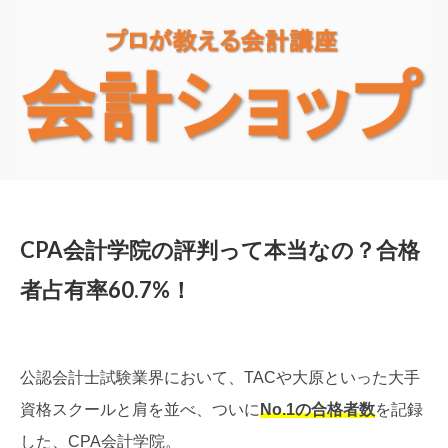
CPA会計学院の評判って本当なの？合格
者占有率60.7%！
公認会計士試験業界において、TACや大原といった大手
資格スクールと肩を並べ、ついに
No.1の合格者数
を記録
した、CPA会計学院。