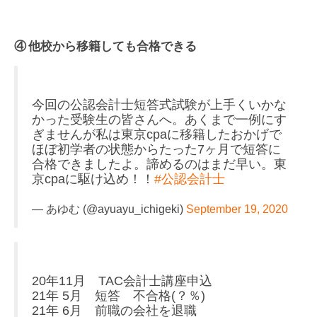
④ 他校から移籍しても合格できる
今回の公認会計士短答式試験が上手くいかな
かった受験生の皆さんへ。あくまで一例にす
ぎませんが私は東京cpaに移籍したおかげで
ほぼ初学者の状態からたった7ヶ月で短答に
合格できましたよ。諦めるのはまだ早い。東
京cpaに駆け込め！！
#公認会計士
— あゆむ (@ayuayu_ichigeki)
September 19, 2020
20年11月 TAC会計士講座申込
21年 5月 短答 不合格(？％)
21年 6月 前職の会社を退職