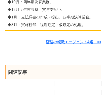
◆10月：四半期決算業務。
◆12月：年末調整、賞与支払い。
◆1月：支払調書の作成・提出、四半期決算業務。
◆3月：実施棚卸、経過勘定・仮勘定の処理。
経理の転職エージェント4選 >>
関連記事
経理は男性・女性
経理は簿記を持っ
どちらにおすす
てないとダメ！？
経理を辞めたいと
USCPAを経理の
め？男女比は？