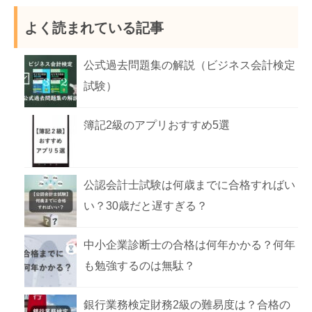
思ったら考えるべ
人が目指すメリッ
き12のこと
ト・デメリット4
よく読まれている記事
選
公式過去問題集の解説（ビジネス会計検定
試験）
簿記2級のアプリおすすめ5選
公認会計士試験は何歳までに合格すればい
い？30歳だと遅すぎる？
中小企業診断士の合格は何年かかる？何年
も勉強するのは無駄？
銀行業務検定財務2級の難易度は？合格の