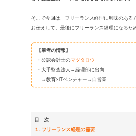
そこで今回は、フリーランス経理に興味のある
お伝えして、最後にフリーランス経理になるた
【筆者の情報】
・公認会計士の
マツタロウ
・大手監査法人→経理部に出向
→教育×ITベンチャー→自営業
目 次
１. フリーランス経理の需要