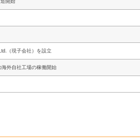
製造開始
o.,Ltd.（現子会社）を設立
d.にて初の海外自社工場の稼働開始