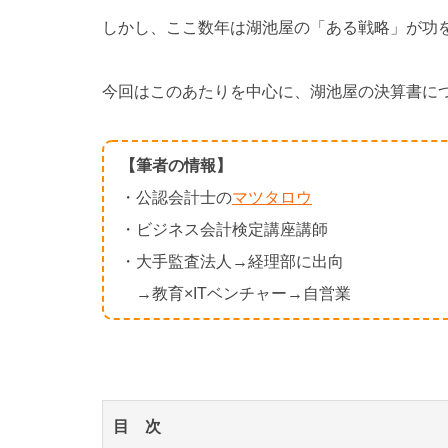
しかし、ここ数年は湖池屋の「ある戦略」が功
今回はこのあたりを中心に、湖池屋の決算書に
【筆者の情報】
・公認会計士の
マツタロウ
・ビジネス会計検定講座講師
・大手監査法人→経理部に出向
→教育×ITベンチャー→自営業
目 次